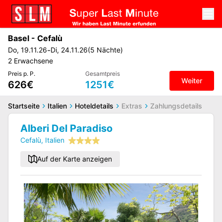
Basel
-
Cefalù
-
Do
,
19.11.26
Di
,
24.11.26
(
5
Nächte
)
2
Erwachsene
Preis p. P.
Gesamtpreis
Weiter
626€
1251€
Startseite
Italien
Hoteldetails
Extras
Zahlungsdetails
Alberi Del Paradiso
Cefalù
,
Italien
Auf der Karte anzeigen