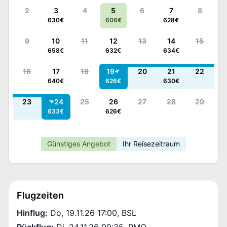
2
3
4
5
6
7
8
630
€
606
€
628
€
9
10
11
12
13
14
15
658
€
632
€
634
€
16
17
18
19
20
21
22
640
€
626
€
630
€
23
24
25
26
27
28
29
633
€
626
€
Günstiges Angebot
Ihr Reisezeitraum
Flugzeiten
Hinflug
:
Do, 19.11.26 17:00
,
BSL
Rückflug
:
Di, 24.11.26 09:35
,
PMO