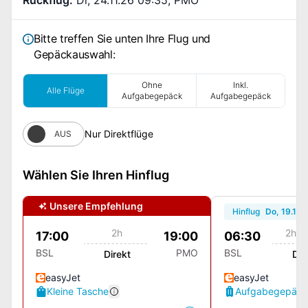
Bitte treffen Sie unten Ihre Flug und
Gepäckauswahl:
Ohne
Inkl.
Alle Flüge
Aufgabegepäck
Aufgabegepäck
Nur Direktflüge
AUS
Wählen Sie Ihren Hinflug
Unsere Empfehlung
Hinflug
Do, 19.11.
2h
2h 1
17:00
19:00
06:30
BSL
PMO
BSL
Direkt
Dir
easyJet
easyJet
Kleine Tasche
Aufgabegepäck