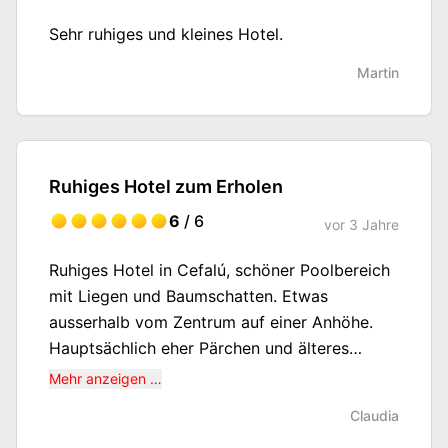
Sehr ruhiges und kleines Hotel.
Martin
Ruhiges Hotel zum Erholen
6
/ 6
vor
3 Jahre
Ruhiges Hotel in Cefalú, schöner Poolbereich
mit Liegen und Baumschatten. Etwas
ausserhalb vom Zentrum auf einer Anhöhe.
Hauptsächlich eher Pärchen und älteres
Puplikum. Shuttle Service zu 2 verschiedenen
Mehr anzeigen …
Stränden, einer Sand, einer mit Steg über
Claudia
Steine zum Schnorcheln.