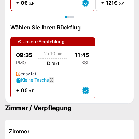
+ 0€
+ 121€
p.P
p.P
Wählen Sie Ihren Rückflug
Unsere Empfehlung
2h 10min
09:35
11:45
PMO
BSL
Direkt
easyJet
Kleine Tasche
+ 0€
p.P
Zimmer / Verpflegung
Zimmer