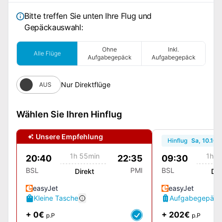
Bitte treffen Sie unten Ihre Flug und
Gepäckauswahl:
Ohne
Inkl.
Alle Flüge
Aufgabegepäck
Aufgabegepäck
Nur Direktflüge
AUS
Wählen Sie Ihren Hinflug
Unsere Empfehlung
Hinflug
Sa, 10.10.
1h 55min
1h 5
20:40
22:35
09:30
BSL
PMI
BSL
Direkt
Dir
easyJet
easyJet
Kleine Tasche
Aufgabegepäck
+ 0€
+ 202€
p.P
p.P