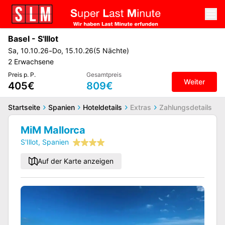
Basel
-
S'Illot
-
Sa
,
10.10.26
Do
,
15.10.26
(
5
Nächte
)
2
Erwachsene
Preis p. P.
Gesamtpreis
Weiter
405€
809€
Startseite
Spanien
Hoteldetails
Extras
Zahlungsdetails
MiM Mallorca
S'Illot
,
Spanien
Auf der Karte anzeigen