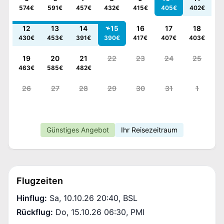
574
€
591
€
457
€
432
€
415
€
405
€
402
€
12
13
14
15
16
17
18
430
€
453
€
391
€
390
€
417
€
407
€
403
€
19
20
21
22
23
24
25
463
€
585
€
482
€
26
27
28
29
30
31
1
Günstiges Angebot
Ihr Reisezeitraum
Flugzeiten
Hinflug
:
Sa, 10.10.26 20:40
,
BSL
Rückflug
:
Do, 15.10.26 06:30
,
PMI