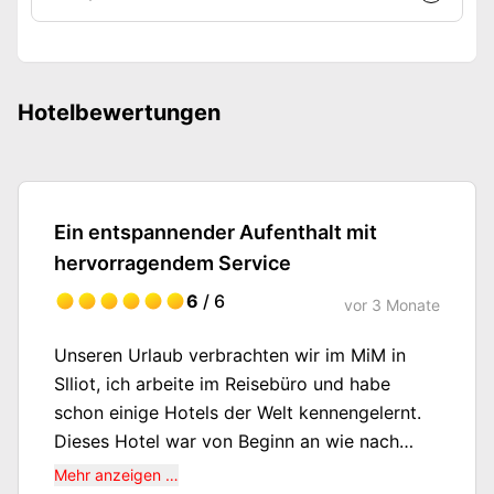
Hotelbewertungen
Ein entspannender Aufenthalt mit
hervorragendem Service
6
/ 6
vor
3 Monate
Unseren Urlaub verbrachten wir im MiM in
Slliot, ich arbeite im Reisebüro und habe
schon einige Hotels der Welt kennengelernt.
Dieses Hotel war von Beginn an wie nach
Hause kommen. Toller Service, sehr sauber,
Mehr anzeigen …