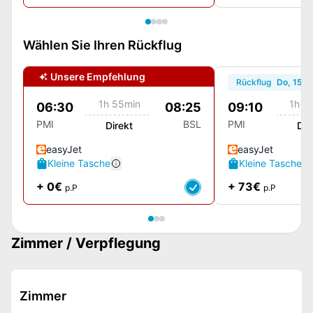
Wählen Sie Ihren Rückflug
Unsere Empfehlung
Rückflug
Do, 15.1
1h 55min
1h 5
06:30
08:25
09:10
PMI
BSL
PMI
Direkt
Dir
easyJet
easyJet
Kleine Tasche
Kleine Tasche
+ 0€
+ 73€
p.P
p.P
Zimmer / Verpflegung
Zimmer