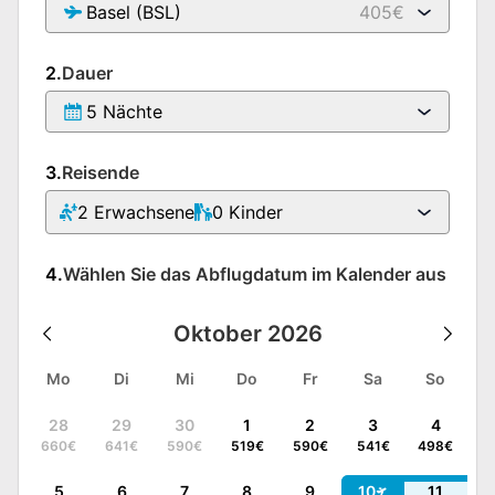
Basel (BSL)
405€
2.
Dauer
5 Nächte
3.
Reisende
2
Erwachsene
0
Kinder
4.
Wählen Sie das Abflugdatum im Kalender aus
Oktober
2026
Mo
Di
Mi
Do
Fr
Sa
So
28
29
30
1
2
3
4
660
€
641
€
590
€
519
€
590
€
541
€
498
€
5
6
7
8
9
10
11