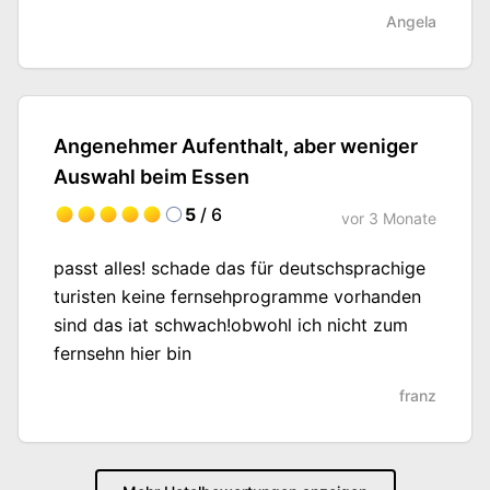
sehr freundlich, perfekte Wahl für RUHE und
Angela
ERHOLUNG in WOHLFÜHLATMOSPÄRE !!!
Essen lecker und frisch direkt vorm Gast auch
zubereitet, Gasträume total stimmungsvoll
auf Marine und Urlaub eingestellt. Die
Angenehmer Aufenthalt, aber weniger
aktuellen Gastrobilder sind noch nicht
eiungestellt bei Holiday Check, alles neu und
Auswahl beim Essen
richtig schön!!! Fahrt hin, geniesst die Zeit, es
5
/ 6
vor
3 Monate
war unglaublich :)
passt alles! schade das für deutschsprachige
turisten keine fernsehprogramme vorhanden
sind das iat schwach!obwohl ich nicht zum
fernsehn hier bin
franz