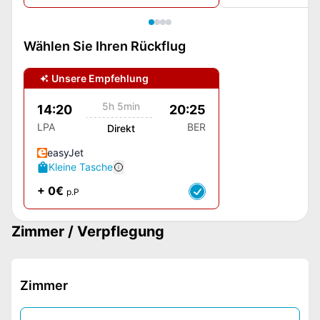
Wählen Sie Ihren Rückflug
Unsere Empfehlung
5h 5min
14:20
20:25
LPA
BER
Direkt
easyJet
Kleine Tasche
+ 0€
p.P
Zimmer / Verpflegung
Zimmer