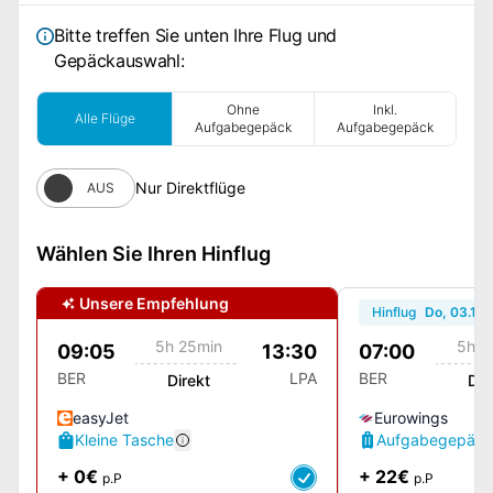
Bitte treffen Sie unten Ihre Flug und
Gepäckauswahl:
Ohne
Inkl.
Alle Flüge
Aufgabegepäck
Aufgabegepäck
Nur Direktflüge
AUS
Wählen Sie Ihren Hinflug
Unsere Empfehlung
Hinflug
Do, 03.12.
5h 25min
5h 1
09:05
13:30
07:00
BER
LPA
BER
Direkt
Dir
easyJet
Eurowings
Kleine Tasche
Aufgabegepäck
+ 0€
+ 22€
p.P
p.P