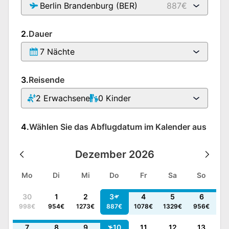
Berlin Brandenburg (BER)
887€
2.
Dauer
7 Nächte
3.
Reisende
2
Erwachsene
0
Kinder
4.
Wählen Sie das Abflugdatum im Kalender aus
Dezember
2026
Mo
Di
Mi
Do
Fr
Sa
So
30
1
2
3
4
5
6
998
€
954
€
1273
€
887
€
1078
€
1329
€
956
€
7
8
9
10
11
12
13