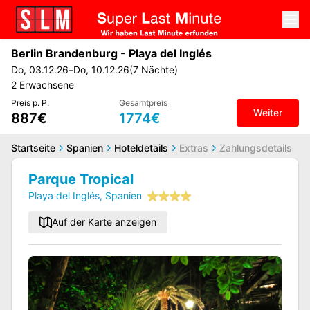
Berlin Brandenburg
-
Playa del Inglés
-
Do
,
03.12.26
Do
,
10.12.26
(
7
Nächte
)
2
Erwachsene
Preis p. P.
Gesamtpreis
Weiter
887€
1774€
Startseite
Spanien
Hoteldetails
Extras
Zahlungsdetails
Parque Tropical
Playa del Inglés
,
Spanien
Auf der Karte anzeigen