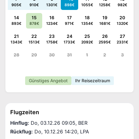
905
€
910
€
1301
€
898
€
1055
€
1258
€
982
€
14
15
16
17
18
19
20
893
€
878
€
1234
€
971
€
1354
€
1681
€
1320
€
21
22
23
24
25
26
27
1343
€
1513
€
1758
€
1733
€
2092
€
2595
€
2331
€
28
29
30
31
1
2
3
Günstiges Angebot
Ihr Reisezeitraum
Flugzeiten
Hinflug
:
Do, 03.12.26 09:05
,
BER
Rückflug
:
Do, 10.12.26 14:20
,
LPA