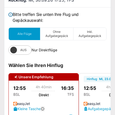
Bitte treffen Sie unten Ihre Flug und
Gepäckauswahl:
Ohne
Inkl.
Alle Flüge
Aufgabegepäck
Aufgabegepäck
Nur Direktflüge
AUS
Wählen Sie Ihren Hinflug
Unsere Empfehlung
Hinflug
Mi, 23.09.
4h 40min
4h 4
12:55
16:35
12:55
BSL
TFS
BSL
Direkt
Dir
easyJet
easyJet
Kleine Tasche
Aufgabegepäck