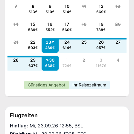
7
8
9
10
11
12
13
513
€
510
€
514
€
669
€
14
15
16
17
18
19
20
589
€
552
€
560
€
788
€
21
22
23
24
25
26
27
503
€
489
€
614
€
957
€
28
29
30
1
2
3
4
637
€
638
€
724
€
1167
€
Günstiges Angebot
Ihr Reisezeitraum
Flugzeiten
Hinflug
:
Mi, 23.09.26 12:55
,
BSL
Rückflug
:
Mi, 30.09.26 17:25
,
TFS