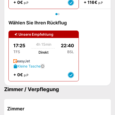
+ 0€
+ 116€
p.P
p.P
Wählen Sie Ihren Rückflug
Unsere Empfehlung
4h 15min
17:25
22:40
TFS
BSL
Direkt
easyJet
Kleine Tasche
+ 0€
p.P
Zimmer / Verpflegung
Zimmer