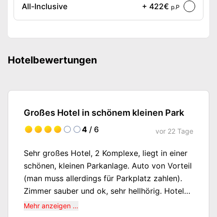
All-Inclusive
+ 422€
p.P
Hotelbewertungen
Großes Hotel in schönem kleinen Park
4
/ 6
vor
22 Tage
Sehr großes Hotel, 2 Komplexe, liegt in einer
schönen, kleinen Parkanlage. Auto von Vorteil
(man muss allerdings für Parkplatz zahlen).
Zimmer sauber und ok, sehr hellhörig. Hotel
schon älter, es müsste einiges rennoviert
Mehr anzeigen …
werden. Als wir hier waren, wurde etwas