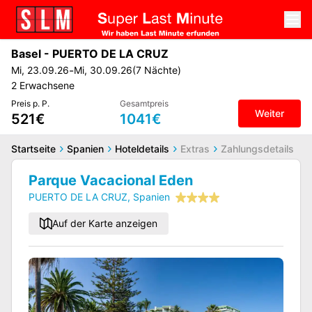
Basel
-
PUERTO DE LA CRUZ
-
Mi
,
23.09.26
Mi
,
30.09.26
(
7
Nächte
)
2
Erwachsene
Preis p. P.
Gesamtpreis
Weiter
521€
1041€
Startseite
Spanien
Hoteldetails
Extras
Zahlungsdetails
Parque Vacacional Eden
PUERTO DE LA CRUZ
,
Spanien
Auf der Karte anzeigen