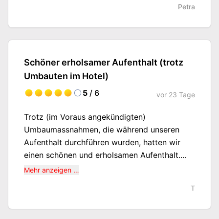
Petra
gerade gemacht, was leider etwas störend
war. Frühstücksbuffett war lecker.
Schöner erholsamer Aufenthalt (trotz
Umbauten im Hotel)
5
/ 6
vor
23 Tage
Trotz (im Voraus angekündigten)
Umbaumassnahmen, die während unseren
Aufenthalt durchführen wurden, hatten wir
einen schönen und erholsamen Aufenthalt.
Speziell hervorzuheben waren u.a. die
Mehr anzeigen …
verschiedenen Schwimmbäder, die netten
T
Mitarbeiter, die schöne Lage des Hotels, der
kostenlose Transfer zur Stadtmitte bzw zum
Strand. Im ganzen Hotel war ein offenes