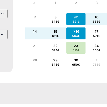
31
1
2
3
7
8
9
10
545
€
521
€
538
€
14
15
16
17
611
€
564
€
571
€
21
22
23
24
524
€
511
€
660
€
28
29
30
1
648
€
650
€
733
€