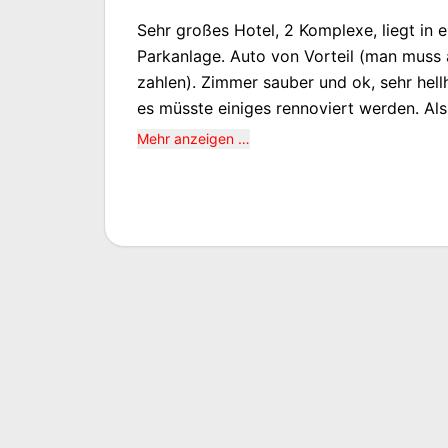
Sehr großes Hotel, 2 Komplexe, liegt in e
Parkanlage. Auto von Vorteil (man muss a
zahlen). Zimmer sauber und ok, sehr hellhörig. Hotel scho
es müsste einiges rennoviert werden. Als
etwas gerade gemacht, was leider etwas
Mehr anzeigen …
Frühstücksbuffett war lecker.