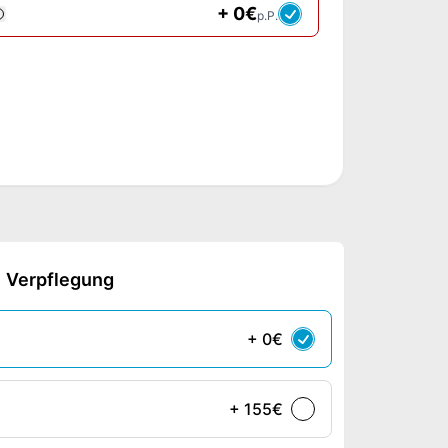
+ 0€
p.P.
Verpflegung
+ 0€
+ 155€