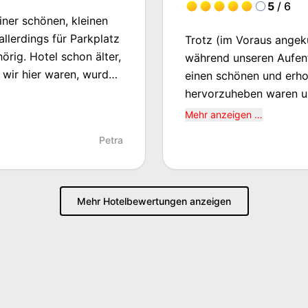
5
/ 6
iner schönen, kleinen
llerdings für Parkplatz
Trotz (im Voraus ange
n älter,
während unseren Aufent
 wir hier waren, wurde
einen schönen und erholsam
 störend war.
hervorzuheben waren u
netten Mitarbeiter, die
Mehr anzeigen …
Transfer zur Stadtmitte bzw zum S
Petra
ein offenes WLAN in g
Mehr Hotelbewertungen anzeigen