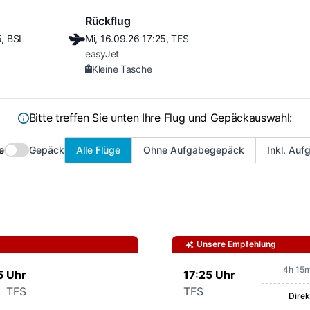
Rückflug
5
,
BSL
Mi, 16.09.26
17:25
,
TFS
easyJet
Kleine Tasche
Bitte treffen Sie unten Ihre Flug und Gepäckauswahl:
e
Gepäck
Alle Flüge
Ohne Aufgabegepäck
Inkl. Au
Unsere Empfehlung
4h 15m
5 Uhr
17:25 Uhr
TFS
TFS
Direk