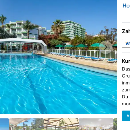
Za
Ku
Das
Cru
inm
zum
Du 
mod
A