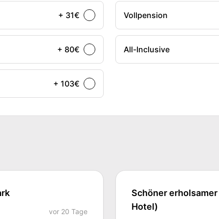
+ 31€
Vollpension
+ 80€
All-Inclusive
+ 103€
ark
Schöner erholsamer 
Hotel)
vor
20 Tage