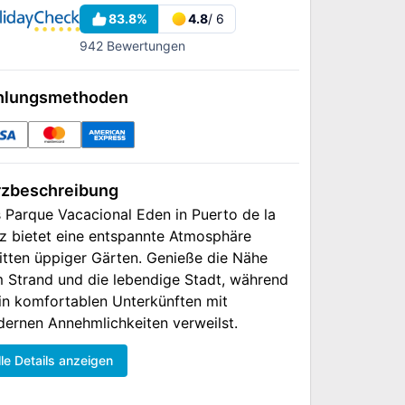
83.8
%
4.8
/ 6
942
Bewertungen
hlungsmethoden
rzbeschreibung
 Parque Vacacional Eden in Puerto de la
z bietet eine entspannte Atmosphäre
itten üppiger Gärten. Genieße die Nähe
 Strand und die lebendige Stadt, während
in komfortablen Unterkünften mit
ernen Annehmlichkeiten verweilst.
lle Details anzeigen