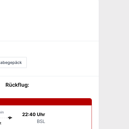
fgabegepäck
Rückflug
:
in
22:40 Uhr
BSL
t