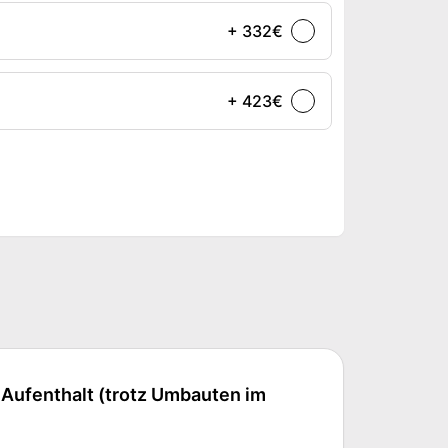
+ 332€
+ 423€
Aufenthalt (trotz Umbauten im