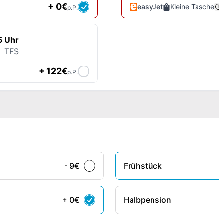
+ 0€
easyJet
Kleine Tasche
p.P.
5 Uhr
TFS
+ 122€
p.P.
- 9€
Frühstück
+ 0€
Halbpension