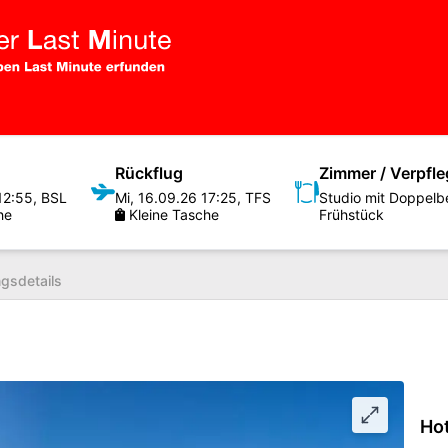
Rückflug
Zimmer / Verpfl
12:55
,
BSL
Mi
,
16.09.26
17:25
,
TFS
he
Kleine Tasche
Frühstück
gsdetails
Ho