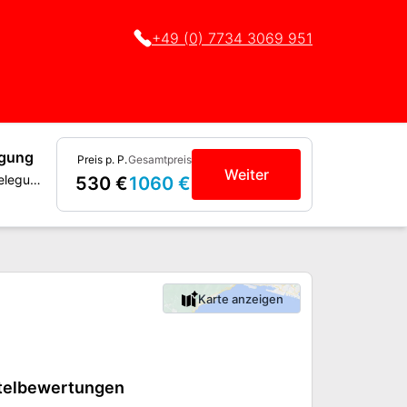
+49 (0) 7734 3069 951
egung
Preis p. P.
Gesamtpreis
Weiter
Studio mit Doppelbelegung, Balkon
530 €
1060 €
Karte anzeigen
telbewertungen