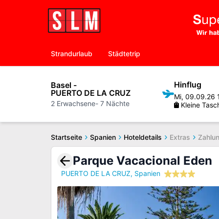
Strandurlaub
Städtetrip
Hinflug
Basel
-
PUERTO DE LA CRUZ
Mi
,
09.09.26
2
Erwachsene
-
7
Nächte
Kleine Tasc
Startseite
Spanien
Hoteldetails
Extras
Zahlun
Parque Vacacional Eden
PUERTO DE LA CRUZ
,
Spanien