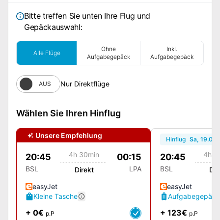
Bitte treffen Sie unten Ihre Flug und
Gepäckauswahl:
Ohne
Inkl.
Alle Flüge
Aufgabegepäck
Aufgabegepäck
Nur Direktflüge
AUS
Wählen Sie Ihren Hinflug
Unsere Empfehlung
Hinflug
Sa, 19.09.
4h 30min
4h 3
20:45
00:15
20:45
BSL
LPA
BSL
Direkt
Dir
easyJet
easyJet
Kleine Tasche
Aufgabegepäck
+ 0€
+ 123€
p.P
p.P