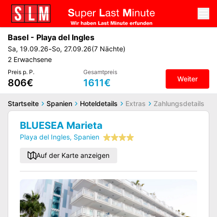
Basel
-
Playa del Ingles
-
Sa
,
19.09.26
So
,
27.09.26
(
7
Nächte
)
2
Erwachsene
Preis p. P.
Gesamtpreis
Weiter
806€
1611€
Startseite
Spanien
Hoteldetails
Extras
Zahlungsdetails
BLUESEA Marieta
Playa del Ingles
,
Spanien
Auf der Karte anzeigen