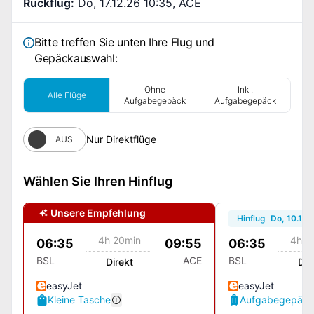
Rückflug
:
Do, 17.12.26 10:35
,
ACE
Bitte treffen Sie unten Ihre Flug und
Gepäckauswahl:
Ohne
Inkl.
Alle Flüge
Aufgabegepäck
Aufgabegepäck
Nur Direktflüge
AUS
Wählen Sie Ihren Hinflug
Unsere Empfehlung
Hinflug
Do, 10.12.
4h 20min
4h 2
06:35
09:55
06:35
BSL
ACE
BSL
Direkt
Dir
easyJet
easyJet
Kleine Tasche
Aufgabegepäck