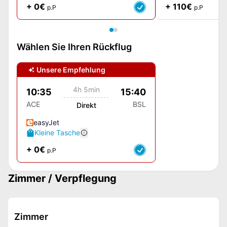
+ 0€
+ 110€
p.P
p.P
Wählen Sie Ihren Rückflug
Unsere Empfehlung
4h 5min
10:35
15:40
ACE
BSL
Direkt
easyJet
Kleine Tasche
+ 0€
p.P
Zimmer / Verpflegung
Zimmer