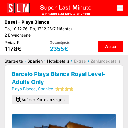
Basel
-
Playa Blanca
-
Do
,
10.12.26
Do
,
17.12.26
(
7
Nächte
)
2
Erwachsene
Preis p. P.
Gesamtpreis
Weiter
1178€
2355€
Startseite
Spanien
Hoteldetails
Extras
Zahlungsdetails
Barcelo Playa Blanca Royal Level-
Adults Only
Playa Blanca
,
Spanien
Auf der Karte anzeigen