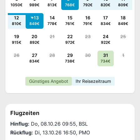
1050
€
989
€
813
€
768
€
792
€
820
€
809
€
12
13
14
15
16
17
18
810
€
849
€
778
€
761
€
791
€
834
€
849
€
19
20
21
22
23
24
25
915
€
892
€
972
€
922
€
26
27
28
29
30
31
1
834
€
738
€
734
€
Günstiges Angebot
Ihr Reisezeitraum
Flugzeiten
Hinflug
:
Do, 08.10.26 09:55
,
BSL
Rückflug
:
Di, 13.10.26 16:50
,
PMO