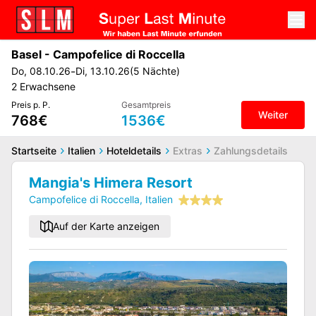
Basel
-
Campofelice di Roccella
-
Do
,
08.10.26
Di
,
13.10.26
(
5
Nächte
)
2
Erwachsene
Preis p. P.
Gesamtpreis
Weiter
768€
1536€
Startseite
Italien
Hoteldetails
Extras
Zahlungsdetails
Mangia's Himera Resort
Campofelice di Roccella
,
Italien
Auf der Karte anzeigen