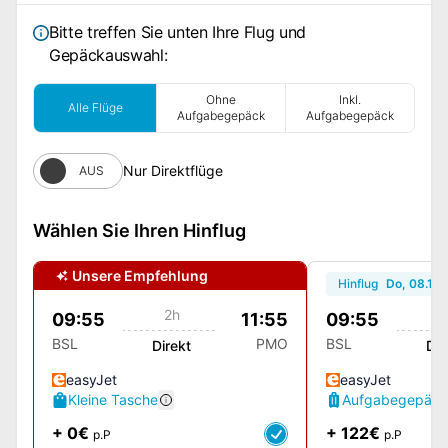
Bitte treffen Sie unten Ihre Flug und
Gepäckauswahl:
Ohne
Inkl.
Alle Flüge
Aufgabegepäck
Aufgabegepäck
Nur Direktflüge
AUS
Wählen Sie Ihren Hinflug
Unsere Empfehlung
Hinflug
Do, 08.10.
2h
2
09:55
11:55
09:55
BSL
PMO
BSL
Direkt
Dir
easyJet
easyJet
Kleine Tasche
Aufgabegepäck
+ 0€
+ 122€
p.P
p.P